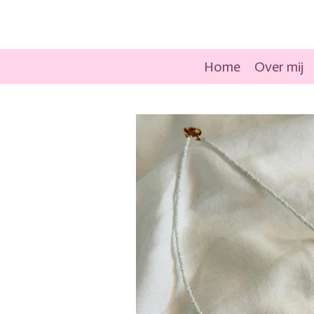
Ga
direct
naar
Home
Over mij
de
hoofdinhoud