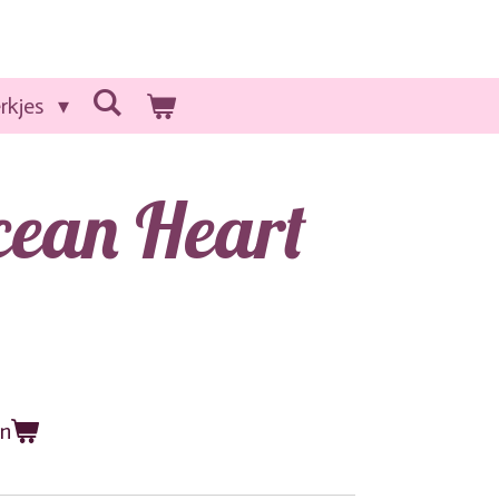
rkjes
cean Heart
en