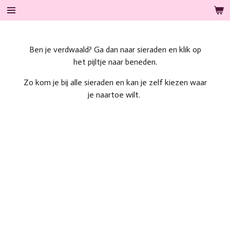
Ga
direct
naar
de
Ben je verdwaald? Ga dan naar sieraden en klik op
hoofdinhoud
het pijltje naar beneden.
Zo kom je bij alle sieraden en kan je zelf kiezen waar
je naartoe wilt.