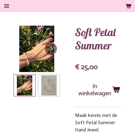
Ga
direct
naar
Soft Petal
de
hoofdinhoud
Summer
€ 25,00
In
winkelwagen
Maak kennis met de
Soft Petal Summer
Hand Jewel