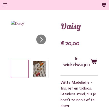
Ga
direct
naar
Daisy
de
hoofdinhoud
€ 20,00
In
winkelwagen
Witte Madeliefje -
fris, lief en tijdloos.
Stainless steel, dus je
hoeft ze nooit af te
doen.