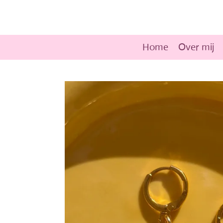
Ga
direct
naar
Home
Over mij
de
hoofdinhoud