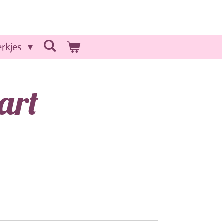
rkjes
art