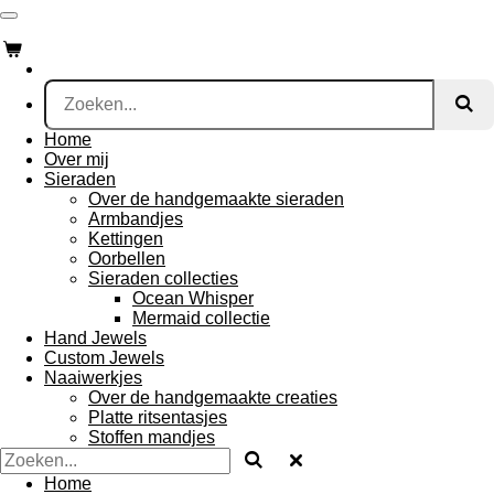
Ga
direct
naar
de
hoofdinhoud
Home
Over mij
Sieraden
Over de handgemaakte sieraden
Armbandjes
Kettingen
Oorbellen
Sieraden collecties
Ocean Whisper
Mermaid collectie
Hand Jewels
Custom Jewels
Naaiwerkjes
Over de handgemaakte creaties
Platte ritsentasjes
Stoffen mandjes
Home