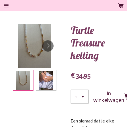
Ga
direct
naar
Turtle
de
hoofdinhoud
Treasure
ketting
€ 34,95
In
winkelwagen
Een sieraad dat je elke