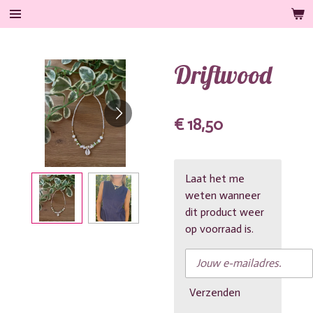
Ga
direct
naar
Driftwood
de
hoofdinhoud
€ 18,50
Laat het me
weten wanneer
dit product weer
op voorraad is.
Verzenden