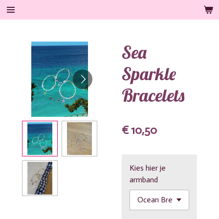
Ga
direct
naar
Sea
de
hoofdinhoud
Sparkle
Bracelets
€ 10,50
Kies hier je
armband