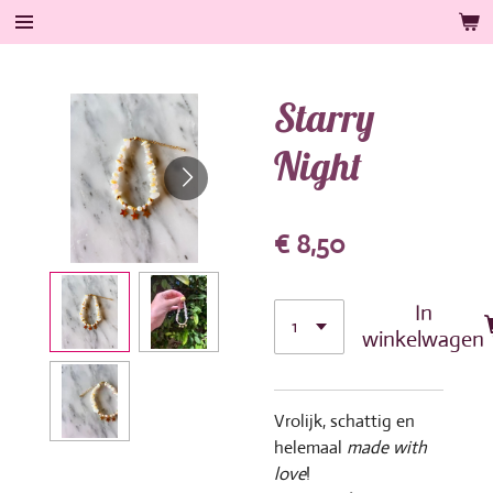
Ga
direct
naar
Starry
de
hoofdinhoud
Night
€ 8,50
In
winkelwagen
Vrolijk, schattig en
helemaal
made with
love
!