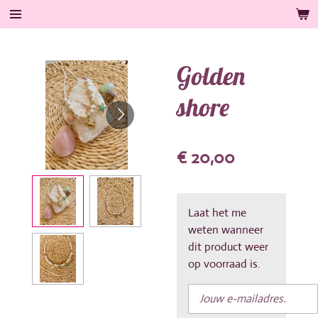
Ga
direct
naar
Golden
de
hoofdinhoud
shore
€ 20,00
Laat het me
weten wanneer
dit product weer
op voorraad is.