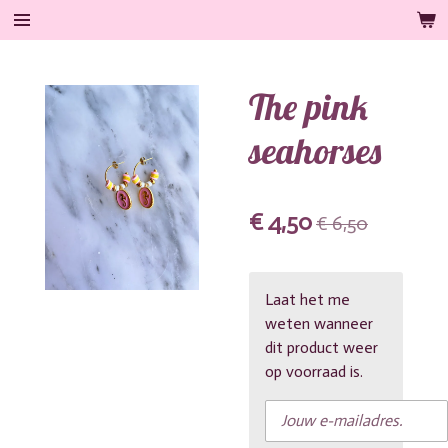
Ga
direct
naar
The pink
de
hoofdinhoud
seahorses
€ 4,50
€ 6,50
Laat het me
weten wanneer
dit product weer
op voorraad is.